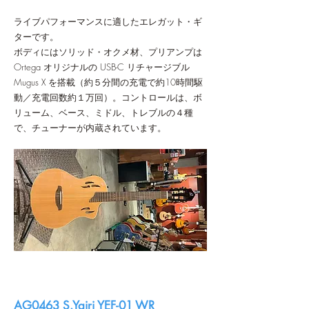
ライブパフォーマンスに適したエレガット・ギ
ターです。
ボディにはソリッド・オクメ材、プリアンプは
Ortega オリジナルの USB-C リチャージブル
Mugus X を搭載（約５分間の充電で約10時間駆
動／充電回数約１万回）。コントロールは、ボ
リューム、ベース、ミドル、トレブルの４種
で、チューナーが内蔵されています。
AG0463 S.Yairi YEF-01 WR